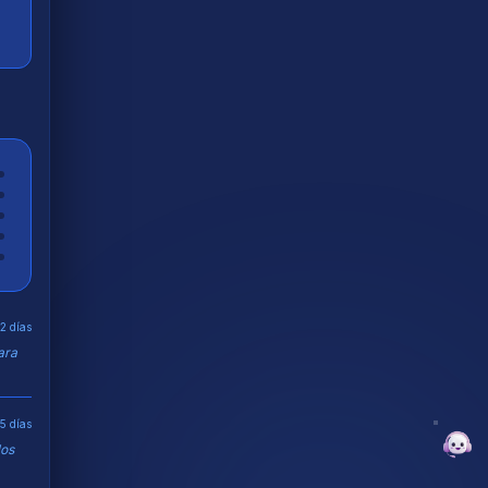
2 días
ara
5 días
los