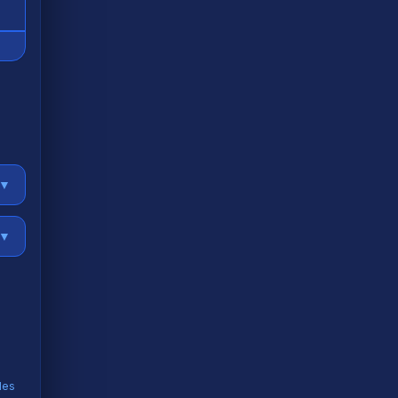
▼
▼
les