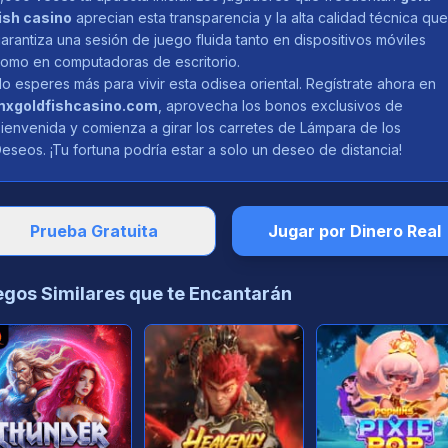
ish casino
aprecian esta transparencia y la alta calidad técnica que
arantiza una sesión de juego fluida tanto en dispositivos móviles
omo en computadoras de escritorio.
o esperes más para vivir esta odisea oriental. Regístrate ahora en
mxgoldfishcasino.com
, aprovecha los bonos exclusivos de
ienvenida y comienza a girar los carretes de Lámpara de los
eseos. ¡Tu fortuna podría estar a solo un deseo de distancia!
Prueba Gratuita
Jugar por Dinero Real
gos Similares que te Encantarán