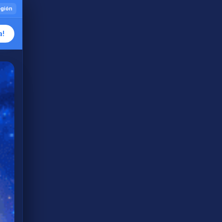
egión
a!