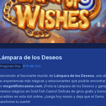
▶
Lámpara de los Deseos
Pragmatic Play
RTP 96.72%
ienvenido al fascinante mundo de
Lámpara de los Deseos
, una d
as experiencias más mágicas y emocionantes que podrás encontrar
en
mxgoldfishcasino.com
. ¡Frota la Lámpara de los Deseos y gana
remios mágicos en Gold Fish Casino! Disfruta de giros gratis y bono
ncreíbles en esta slot online. ¡Juega hoy mismo y deja que el Genio
ransforme tu suerte!