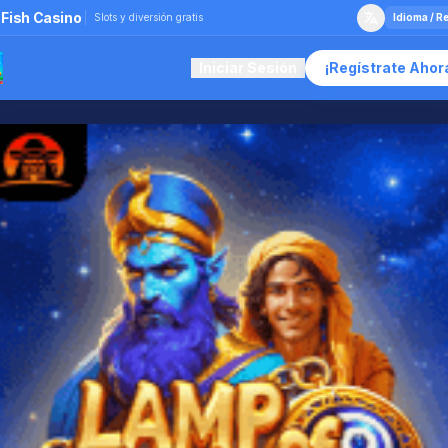
 Fish Casino
Slots y diversión gratis
Idioma / R
Iniciar Sesión
¡Regístrate Ahor