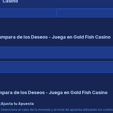
Casino
ámpara de los Deseos - Juega en Gold Fish Casino
para de los Deseos - Juega en Gold Fish Casino
Ajusta tu Apuesta
Selecciona el valor de tu moneda y el nivel de apuesta utilizando los contro