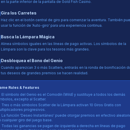
en la parte inferior de la pantalla de Gold Fish Casino.
Gira los Carretes
Haz clic en el botón central de giro para comenzar la aventura. También pu
usar la función de 'Auto-giro' para una experiencia continua.
Busca la Lámpara Mágica
Alinea símbolos iguales en las líneas de pago activas. Los símbolos de la
Lámpara son la clave para los tesoros más grandes.
Desbloquea el Bono del Genio
Cuando aparezcan 3 o más Scatters, entrarás en la ronda de bonificación 
tus deseos de grandes premios se hacen realidad.
ame Rules & Features
El símbolo del Genio es el Comodín (Wild) y sustituye a todos los demás
mbolos, excepto al Scatter.
Tres o más símbolos Scatter de la Lámpara activan 10 Giros Gratis con
ultiplicadores progresivos.
La función 'Deseo Instantáneo' puede otorgar premios en efectivo aleatori
 cualquier giro del juego base.
Todas las ganancias se pagan de izquierda a derecha en líneas de pago