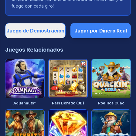
fuego con cada giro!
Juego de Demostración
Jugar por Dinero Real
Juegos Relacionados
Aquanauts™
País Dorado (3D)
Rodillos Cuac