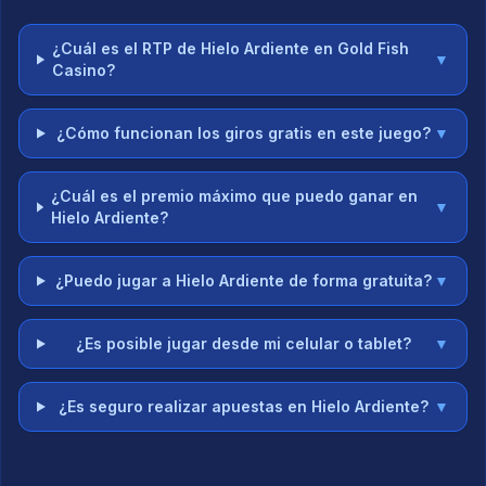
¿Cuál es el RTP de Hielo Ardiente en Gold Fish
▼
Casino?
¿Cómo funcionan los giros gratis en este juego?
▼
¿Cuál es el premio máximo que puedo ganar en
▼
Hielo Ardiente?
¿Puedo jugar a Hielo Ardiente de forma gratuita?
▼
¿Es posible jugar desde mi celular o tablet?
▼
¿Es seguro realizar apuestas en Hielo Ardiente?
▼