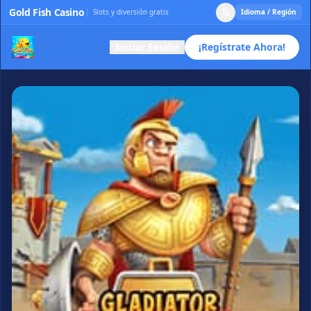
Gold Fish Casino
Slots y diversión gratis
Idioma / Región
Iniciar Sesión
¡Regístrate Ahora!