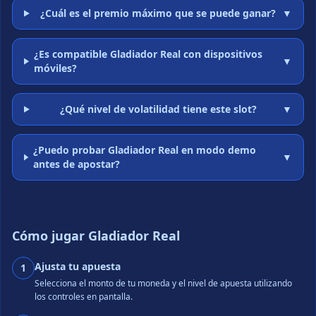
¿Cuál es el premio máximo que se puede ganar?
▼
¿Es compatible Gladiador Real con dispositivos
▼
móviles?
¿Qué nivel de volatilidad tiene este slot?
▼
¿Puedo probar Gladiador Real en modo demo
▼
antes de apostar?
Cómo jugar Gladiador Real
Ajusta tu apuesta
1
Selecciona el monto de tu moneda y el nivel de apuesta utilizando
los controles en pantalla.