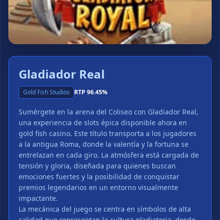
▶
Gladiador Real
Gold Fish Studios
RTP 96.45%
Sumérgete en la arena del Coliseo con Gladiador Real,
una experiencia de slots épica disponible ahora en
gold fish casino. Este título transporta a los jugadores
a la antigua Roma, donde la valentía y la fortuna se
entrelazan en cada giro. La atmósfera está cargada de
tensión y gloria, diseñada para quienes buscan
emociones fuertes y la posibilidad de conquistar
premios legendarios en un entorno visualmente
impactante.
La mecánica del juego se centra en símbolos de alta
calidad que representan la cultura gladiatoria, desde